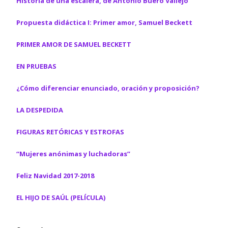
Historia de una escalera, de Antonio Buero Vallejo
)
)
Propuesta didáctica I: Primer amor, Samuel Beckett
PRIMER AMOR DE SAMUEL BECKETT
EN PRUEBAS
¿Cómo diferenciar enunciado, oración y proposición?
LA DESPEDIDA
FIGURAS RETÓRICAS Y ESTROFAS
“Mujeres anónimas y luchadoras”
Feliz Navidad 2017-2018
EL HIJO DE SAÚL (PELÍCULA)