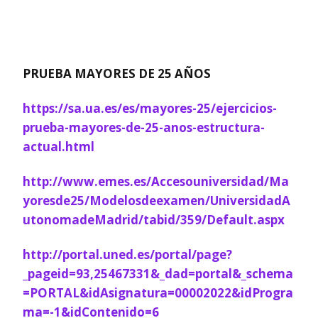
PRUEBA MAYORES DE 25 AÑOS
https://sa.ua.es/es/mayores-25/ejercicios-
prueba-mayores-de-25-anos-estructura-
actual.html
http://www.emes.es/Accesouniversidad/Ma
yoresde25/Modelosdeexamen/UniversidadA
utonomadeMadrid/tabid/359/Default.aspx
http://portal.uned.es/portal/page?
_pageid=93,25467331&_dad=portal&_schema
=PORTAL&idAsignatura=00002022&idProgra
ma=-1&idContenido=6