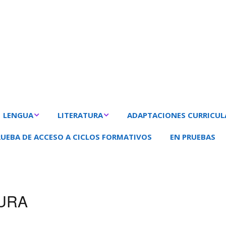
nalizados
LENGUA
LITERATURA
ADAPTACIONES CURRICUL
RUEBA DE ACCESO A CICLOS FORMATIVOS
EN PRUEBAS
GRAMÁTICA
MOVIMIENTOS
CATEGORÍA GRAMATICAL
ROMANTICISMO
SUSTANTIVO
GUA CASTELLANA LC
PRUEBA MAYORES DE 25
AUTORES
ORACIONES Y GRUPOS
GUSTAVO A. BÉCQUER
ADJETIVO
AÑOS
ERATURA
OBRAS
FONÉTICA Y FONOLOGÍA
ROSALÍA DE CASTRO
DETERMINATI
URA
MENTARIO DE TEXTO
ORTOGRAFÍA
San Juan de la Cruz
PRONOMBRES