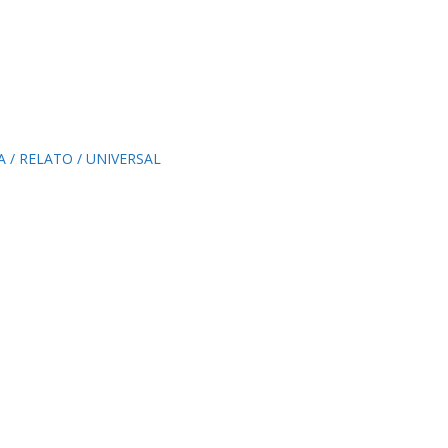
A
RELATO
UNIVERSAL
H
m