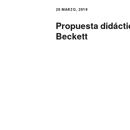
PR
20 MARZO, 2019
DID
Propuesta didácti
UNI
Beckett