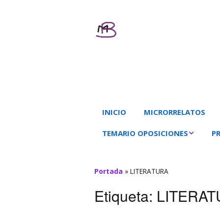
Textos Perso
MAR BALL
INICIO
MICRORRELATOS
TEMARIO OPOSICIONES
P
LENGUA CASTELLANA Y
LEN
LITERATURA
Portada
»
LITERATURA
LIT
PEDAGOGÍA TERAPÉUTICA
Etiqueta:
LITERAT
CO
LLENGUA CATALANA I
LC
LITERATURA