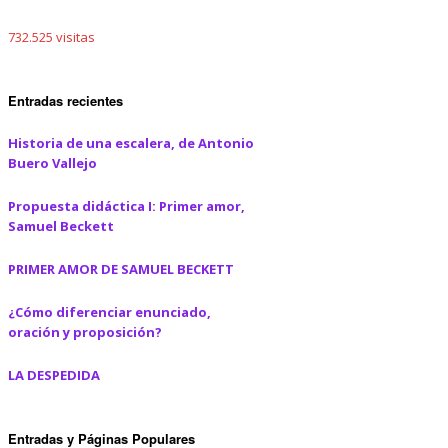
Rima XVII
Un piano ha llorado, a lo
SELECTIVIDAD
lejos, la serenata de
732.525 visitas
Schubert
Últimas tardes con
Rima LXVIII
Teresa
Entradas recientes
S
Amor eterno
Novelas ejemplares
Historia de una escalera, de Antonio
ES
Hora tras hora, día tras
La casa de Bernarda Alba
Buero Vallejo
día
ES
Propuesta didáctica I: Primer amor,
Samuel Beckett
PRIMER AMOR DE SAMUEL BECKETT
¿Cómo diferenciar enunciado,
oración y proposición?
LA DESPEDIDA
Entradas y Páginas Populares