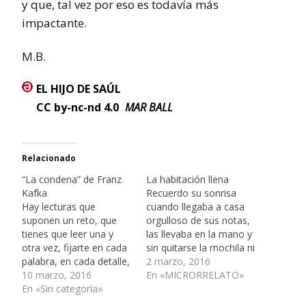
y que, tal vez por eso es todavía más
impactante.
M.B.
EL HIJO DE SAÚL
CC by-nc-nd 4.0
MAR BALL
Relacionado
“La condena” de Franz
La habitación llena
Kafka
Recuerdo su sonrisa
Hay lecturas que
cuando llegaba a casa
suponen un reto, que
orgulloso de sus notas,
tienes que leer una y
las llevaba en la mano y
otra vez, fijarte en cada
sin quitarse la mochila ni
palabra, en cada detalle,
la chaqueta se
2 marzo, 2016
y aún así, sabes que
10 marzo, 2016
abalanzaba sobre mí y
En «MICRORRELATO»
algo se te escapa.
En «Sin categoría»
me decía “míralas,
Entonces, esa lectura se
míralas” y yo las leía