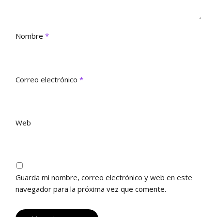
a
n
n
n
a
a
u
n
n
e
u
u
v
e
e
a
v
v
Nombre
*
)
a
a
)
)
Correo electrónico
*
Web
Guarda mi nombre, correo electrónico y web en este
navegador para la próxima vez que comente.