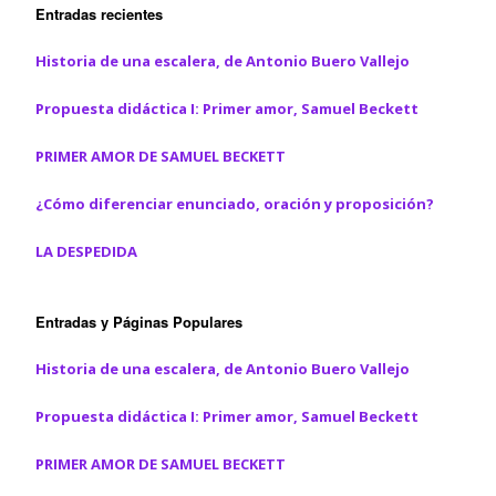
Entradas recientes
(
k
p
S
(
(
e
S
S
a
e
e
Historia de una escalera, de Antonio Buero Vallejo
b
a
a
r
b
b
e
r
r
Propuesta didáctica I: Primer amor, Samuel Beckett
e
e
e
n
e
e
u
n
n
PRIMER AMOR DE SAMUEL BECKETT
n
u
u
a
n
n
v
a
a
e
v
v
¿Cómo diferenciar enunciado, oración y proposición?
n
e
e
t
n
n
a
t
t
LA DESPEDIDA
n
a
a
a
n
n
n
a
a
u
n
n
e
u
u
Entradas y Páginas Populares
v
e
e
a
v
v
)
a
a
Historia de una escalera, de Antonio Buero Vallejo
)
)
Propuesta didáctica I: Primer amor, Samuel Beckett
PRIMER AMOR DE SAMUEL BECKETT