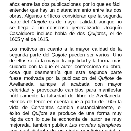
años entre las dos publicaciones por lo que es fácil
entender que hay un distanciamiento entre las dos
obras. Algunos críticos consideran que la segunda
parte del
Quijote
es de mayor calidad, aunque no
se llega a un consenso generalizado. Joaquín
Casalduero incluso habla de dos
Quijotes
, el de
1605 y el de 1615.
Los motivos en cuanto a la mayor calidad de la
segunda parte del
Quijote
pueden ser varios. Uno
de ellos sería la mayor tranquilidad y la forma más
cuidada con la que el autor confecciona su obra,
cosa que desmentiría que esta segunda parte
fuese motivada por la publicación del
Quijote
de
Avellaneda, aunque sí acabada con mayor
celeridad y provocando cambios para manifestar
públicamente la falsedad del libro de Avellaneda.
Hemos de tener en cuenta que a partir de 1605 la
vida de Cervantes cambia sustancialmente, el
éxito del
Quijote
se produce de una forma muy
rápida con lo que la economía del autor se muy
mejorada, también publica
Las novelas ejemplares
con cual disfruta de un cierto prestigio social, y