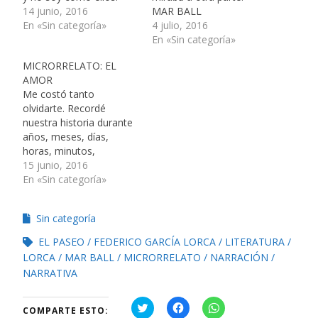
14 junio, 2016
MAR BALL
En «Sin categoría»
4 julio, 2016
En «Sin categoría»
MICRORRELATO: EL
AMOR
Me costó tanto
olvidarte. Recordé
nuestra historia durante
años, meses, días,
horas, minutos,
segundos. ¿De qué
15 junio, 2016
estaba hablando?
En «Sin categoría»
Sin categoría
EL PASEO
FEDERICO GARCÍA LORCA
LITERATURA
LORCA
MAR BALL
MICRORRELATO
NARRACIÓN
NARRATIVA
H
H
H
COMPARTE ESTO:
a
a
a