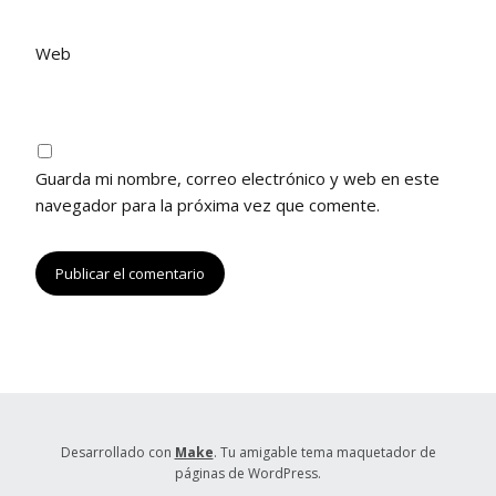
a
n
n
n
a
a
u
n
n
Web
e
u
u
v
e
e
a
v
v
)
a
a
)
)
Guarda mi nombre, correo electrónico y web en este
navegador para la próxima vez que comente.
Desarrollado con
Make
. Tu amigable tema maquetador de
páginas de WordPress.