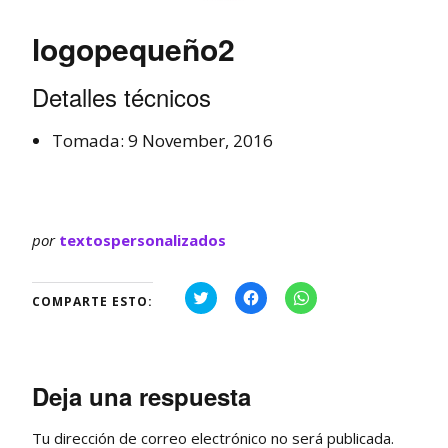
logopequeño2
Detalles técnicos
Tomada: 9 November, 2016
por
textospersonalizados
H
H
H
COMPARTE ESTO:
a
a
a
z
z
z
c
c
c
l
l
l
i
i
i
c
c
c
p
p
p
Deja una respuesta
a
a
a
r
r
r
a
a
a
Tu dirección de correo electrónico no será publicada.
c
c
c