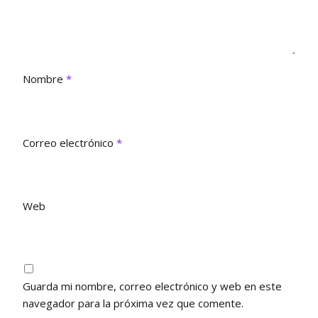
n
e
e
t
n
n
a
t
t
n
a
a
a
n
n
n
a
a
u
n
n
e
u
u
Nombre
*
v
e
e
a
v
v
)
a
a
)
)
Correo electrónico
*
Web
Guarda mi nombre, correo electrónico y web en este
navegador para la próxima vez que comente.