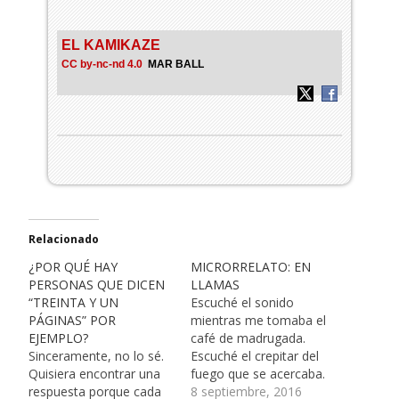
EL KAMIKAZE
CC by-nc-nd 4.0
MAR BALL
Relacionado
¿POR QUÉ HAY
MICRORRELATO: EN
PERSONAS QUE DICEN
LLAMAS
“TREINTA Y UN
Escuché el sonido
PÁGINAS” POR
mientras me tomaba el
EJEMPLO?
café de madrugada.
Sinceramente, no lo sé.
Escuché el crepitar del
Quisiera encontrar una
fuego que se acercaba.
respuesta porque cada
Y el viento, lo
8 septiembre, 2016