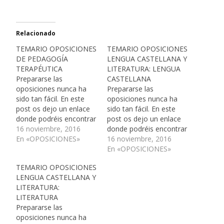
Relacionado
TEMARIO OPOSICIONES
TEMARIO OPOSICIONES
DE PEDAGOGÍA
LENGUA CASTELLANA Y
TERAPÉUTICA
LITERATURA: LENGUA
Prepararse las
CASTELLANA
oposiciones nunca ha
Prepararse las
sido tan fácil. En este
oposiciones nunca ha
post os dejo un enlace
sido tan fácil. En este
donde podréis encontrar
post os dejo un enlace
todos los temas de
16 noviembre, 2016
donde podréis encontrar
Pedagogía terapéutica
En «OPOSICIONES»
todos los temas de
16 noviembre, 2016
con enlaces de
Lengua castellana con
En «OPOSICIONES»
diferentes páginas. Es
enlaces de diferentes
TEMARIO OPOSICIONES
una forma muy sencilla
páginas. Es una forma
LENGUA CASTELLANA Y
de hacer una selección
muy sencilla de hacer
LITERATURA:
de aquellos temas que
una selección de
LITERATURA
más os puedan
aquellos temas que más
Prepararse las
interesar. Voy insertando
os puedan interesar. Voy
oposiciones nunca ha
temas de…
insertando temas de…