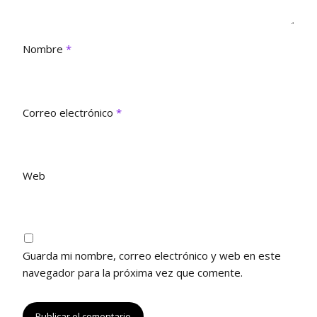
e
u
u
v
e
e
a
v
v
)
a
a
)
)
Nombre
*
Correo electrónico
*
Web
Guarda mi nombre, correo electrónico y web en este
navegador para la próxima vez que comente.