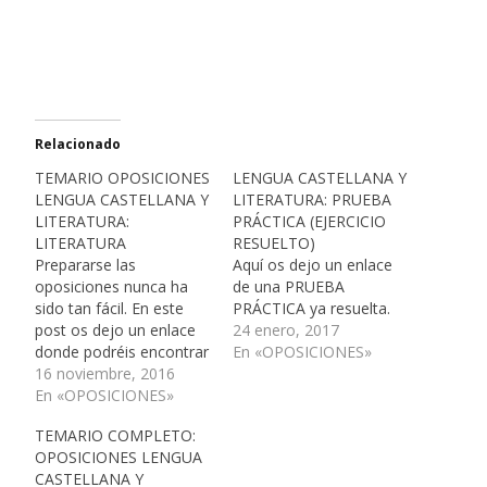
Relacionado
TEMARIO OPOSICIONES
LENGUA CASTELLANA Y
LENGUA CASTELLANA Y
LITERATURA: PRUEBA
LITERATURA:
PRÁCTICA (EJERCICIO
LITERATURA
RESUELTO)
Prepararse las
Aquí os dejo un enlace
oposiciones nunca ha
de una PRUEBA
sido tan fácil. En este
PRÁCTICA ya resuelta.
post os dejo un enlace
24 enero, 2017
donde podréis encontrar
En «OPOSICIONES»
todos los temas de
16 noviembre, 2016
Literatura con enlaces
En «OPOSICIONES»
de diferentes páginas. Es
TEMARIO COMPLETO:
una forma muy sencilla
OPOSICIONES LENGUA
de hacer una selección
CASTELLANA Y
de aquellos temas que